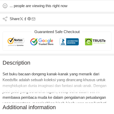
...
people
are viewing this right now
Share
Guaranteed Safe Checkout
Description
Set buku bacaan dongeng kanak-kanak yang menarik dari
Keedsflix adalah sebuah koleksi yang dirancang khusus untuk
menghidupkan dunia imaginasi dan fantasi anak-anak. Dengan
judul-judul yang beraneka ragam, setiap buku dalam set ini
membawa pembaca muda ke dalam pengalaman petualangan
yang menantang, mengisahkan kisah-kisah yang memikat hati
Additional information
dan penuh dengan nilai-nilai moral yang penting.