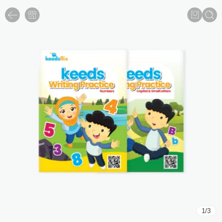
1
/
3