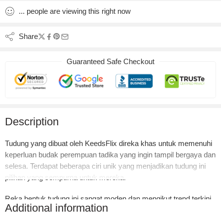
...
people
are viewing this right now
Share
Guaranteed Safe Checkout
Description
Tudung yang dibuat oleh KeedsFlix direka khas untuk memenuhi
keperluan budak perempuan tadika yang ingin tampil bergaya dan
selesa. Terdapat beberapa ciri unik yang menjadikan tudung ini
pilihan yang sempurna untuk mereka.
Reka bentuk tudung ini sangat moden dan mengikut trend terkini,
Additional information
membolehkan si kecil menjalani kehidupan hariannya dengan