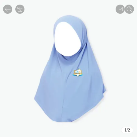
1
/
2